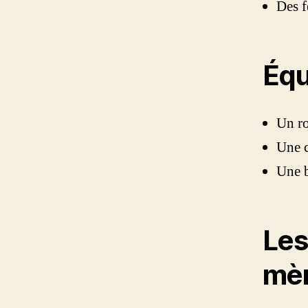
Des f
Éq
Un ro
Une c
Une b
Les
mè