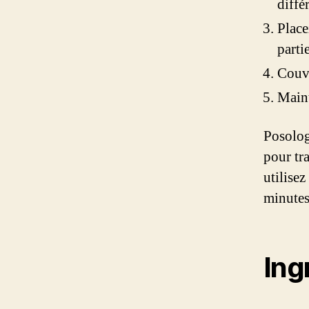
diffé
Place
parti
Couvr
Maint
Posolog
pour tr
utilisez
minutes
Ing