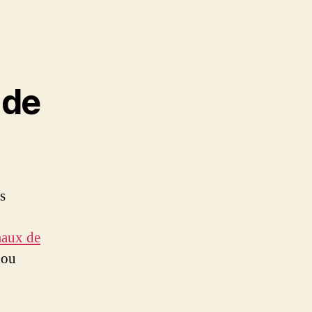
 de
s
maux de
hou