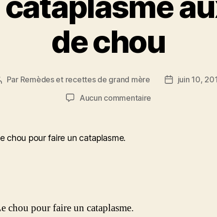
: cataplasme aux
de chou
Par
Remèdes et recettes de grand mère
juin 10, 20
Auteur
Date
de
de
sur
Aucun commentaire
l’article
l’article
Recette
:
cataplasme
aux
feuilles
de
chou