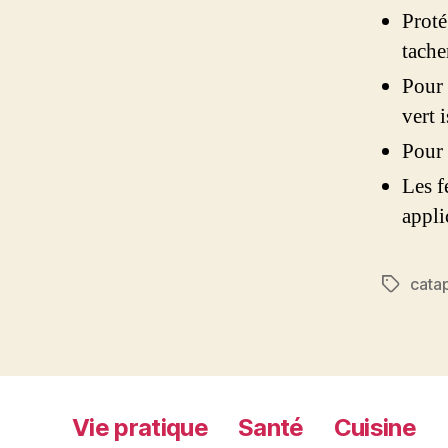
Proté
tache
Pour 
vert 
Pour 
Les f
appli
cata
Étiquett
Vie pratique
Santé
Cuisine