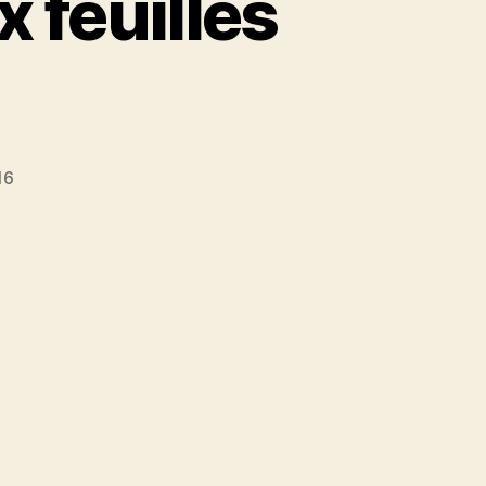
 feuilles
16