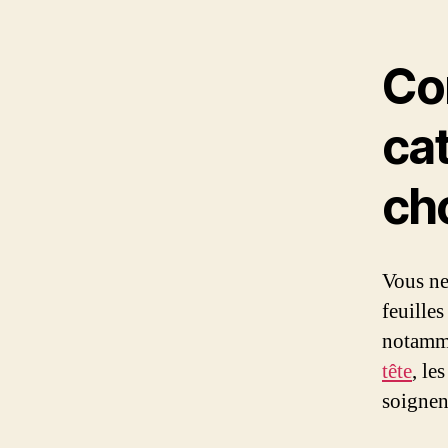
Co
cat
ch
Vous ne
feuilles
notamme
tête
, le
soignen