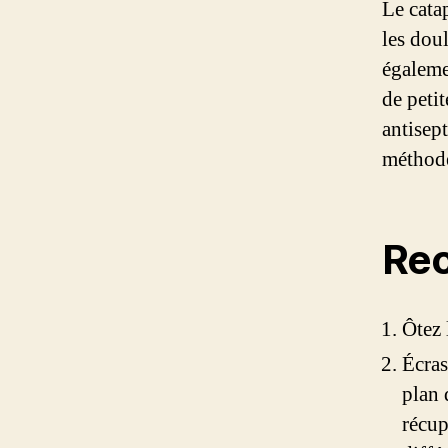
Le cata
les dou
égaleme
de peti
antisept
méthode
Rec
Ôtez 
Écras
plan 
récup