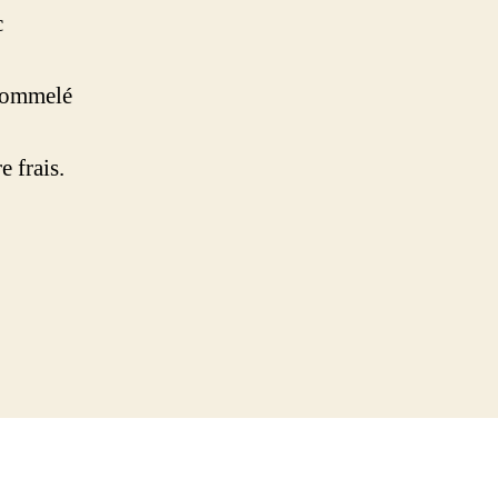
c
u pommelé
e frais.