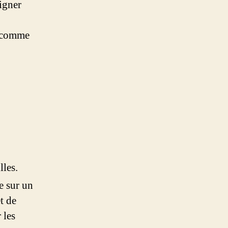
igner
s comme
lles.
e sur un
t de
 les