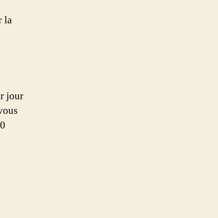
 la
r jour
 vous
20