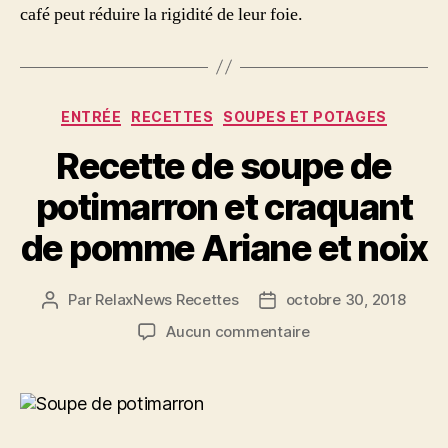
café peut réduire la rigidité de leur foie.
Catégories
ENTRÉE
RECETTES
SOUPES ET POTAGES
Recette de soupe de
potimarron et craquant
de pomme Ariane et noix
Par
RelaxNews Recettes
octobre 30, 2018
Auteur
Date
de
de
sur
Aucun commentaire
l’article
l’article
Recette
de
soupe
de
potimarron