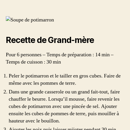
et
craquant
de
pomme
Ariane
et
Recette de Grand-mère
noix
Pour 6 personnes – Temps de préparation : 14 min –
Temps de cuisson : 30 min
Peler le potimarron et le tailler en gros cubes. Faire de
même avec les pommes de terre.
Dans une grande casserole ou un grand fait-tout, faire
chauffer le beurre. Lorsqu’il mousse, faire revenir les
cubes de potimarron avec une pincée de sel. Ajouter
ensuite les cubes de pommes de terre, puis mouiller à
hauteur avec le bouillon.
Ajouter les noix puis laisser mijoter pendant 30 min.