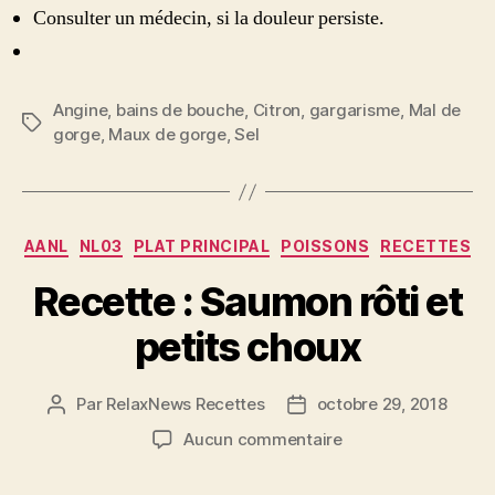
Consulter un médecin, si la douleur persiste.
Angine
,
bains de bouche
,
Citron
,
gargarisme
,
Mal de
Étiquettes
gorge
,
Maux de gorge
,
Sel
Catégories
AANL
NL03
PLAT PRINCIPAL
POISSONS
RECETTES
Recette : Saumon rôti et
petits choux
Par
RelaxNews Recettes
octobre 29, 2018
Auteur
Date
de
de
sur
Aucun commentaire
l’article
l’article
Recette
: