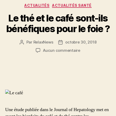
Catégories
ACTUALITÉS
ACTUALITÉS SANTÉ
Le thé et le café sont-ils
bénéfiques pour le foie ?
Par
RelaxNews
octobre 30, 2018
Auteur
Date
de
de
sur
Aucun commentaire
l’article
l’article
Le
thé
et
le
café
sont-
ils
bénéfiques
pour
le
Une étude publiée dans le Journal of Hepatology met en
foie