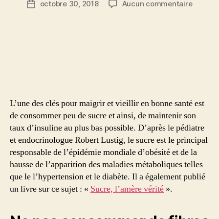
sur
octobre 30, 2018
Aucun commentaire
Date
l’article
Les
de
erreurs
l’article
à
ne
pas
commet
quand
on
veut
L’une des clés pour maigrir et vieillir en bonne santé est
suppri
de consommer peu de sucre et ainsi, de maintenir son
le
taux d’insuline au plus bas possible. D’après le pédiatre
sucre
et endocrinologue Robert Lustig, le sucre est le principal
responsable de l’épidémie mondiale d’obésité et de la
hausse de l’apparition des maladies métaboliques telles
que le l’hypertension et le diabète. Il a également publié
un livre sur ce sujet : «
Sucre, l’amère vérité
».