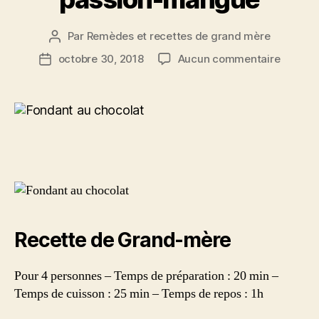
Par
Remèdes et recettes de grand mère
Auteur
de
sur
octobre 30, 2018
Aucun commentaire
Date
l’article
Recette
de
:
l’article
Fondan
au
chocola
carame
passion
mangu
Recette de Grand-mère
Pour 4 personnes – Temps de préparation : 20 min –
Temps de cuisson : 25 min – Temps de repos : 1h