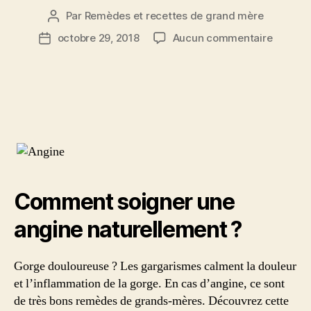
Par
Remèdes et recettes de grand mère
Auteur
de
sur
octobre 29, 2018
Aucun commentaire
Date
l’article
Soigner
de
une
l’article
angine
:
gargar
au
sel
Comment soigner une
angine naturellement ?
Gorge douloureuse ? Les gargarismes calment la douleur
et l’inflammation de la gorge. En cas d’angine, ce sont
de très bons remèdes de grands-mères. Découvrez cette