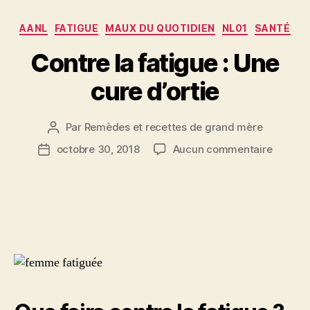
Catégories
AANL
FATIGUE
MAUX DU QUOTIDIEN
NL01
SANTÉ
Contre la fatigue : Une
cure d’ortie
Par
Remèdes et recettes de grand mère
Auteur
de
sur
octobre 30, 2018
Aucun commentaire
Date
l’article
Contre
de
la
l’article
fatigue
:
Une
cure
d’ortie