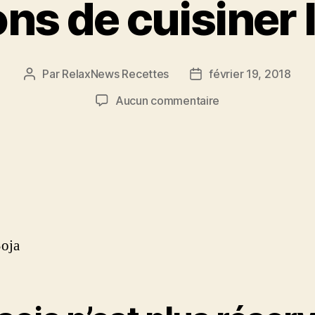
ns de cuisiner 
Par
RelaxNews Recettes
février 19, 2018
Auteur
Date
de
de
sur
Aucun commentaire
l’article
l’article
4
façons
de
cuisiner
le
soja