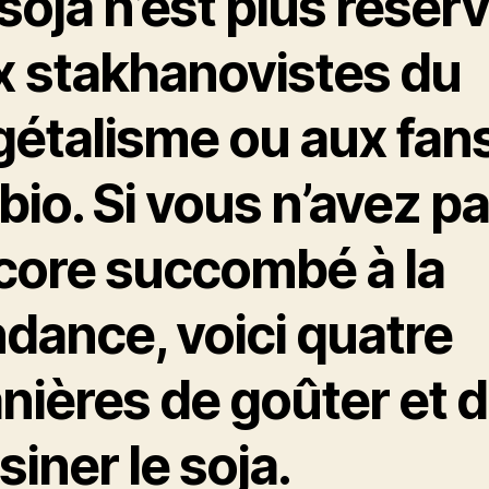
soja n’est plus réser
x stakhanovistes du
gétalisme ou aux fan
bio. Si vous n’avez p
core succombé à la
dance, voici quatre
nières de goûter et 
siner le soja.