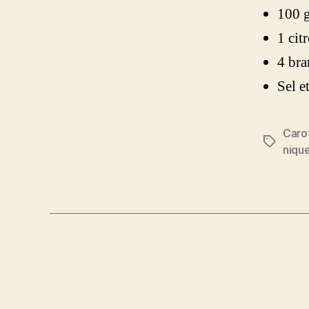
100 g
1 cit
4 bra
Sel e
Caro
Étiquett
niqu