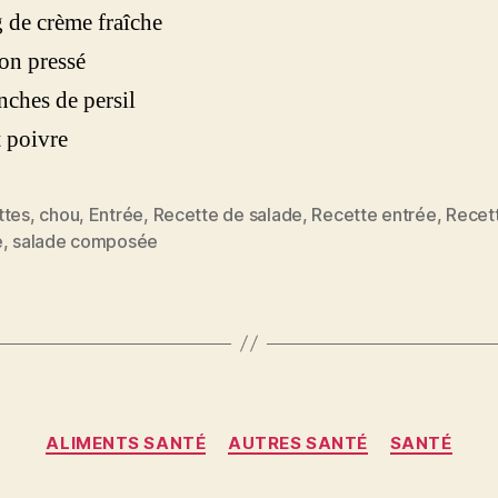
 de crème fraîche
ron pressé
nches de persil
t poivre
ttes
,
chou
,
Entrée
,
Recette de salade
,
Recette entrée
,
Recet
es
e
,
salade composée
Catégories
ALIMENTS SANTÉ
AUTRES SANTÉ
SANTÉ