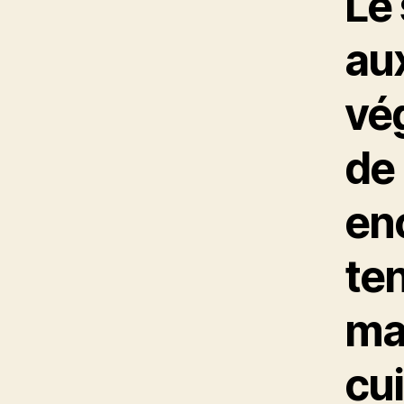
Le 
au
vé
de 
en
ten
ma
cui