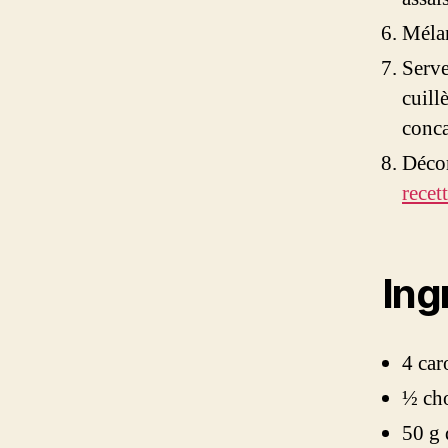
Mélan
Serve
cuill
conca
Décor
recet
Ing
4 car
½ ch
50 g 