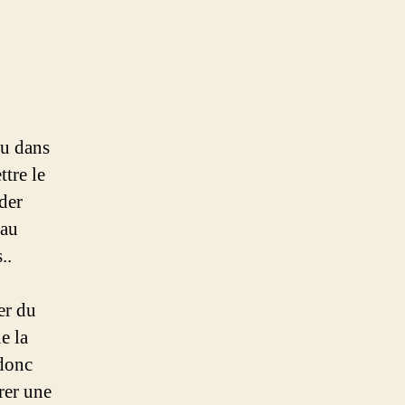
ou dans
ttre le
nder
 au
..
er du
e la
 donc
rer une