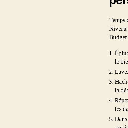
per
Temps d
Niveau 
Budget 
Épluc
le bi
Lavez
Hache
la dé
Râpez
les d
Dans 
assai