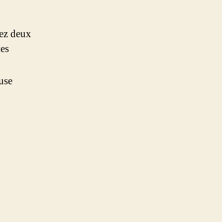
sez deux
tes
euse