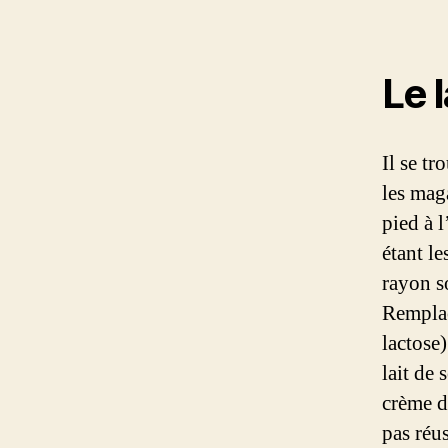
Le l
Il se t
les mag
pied à l
étant le
rayon s
Remplac
lactose
lait de 
crème d
pas réu