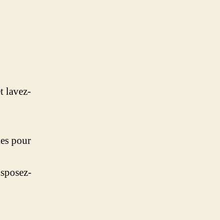
t lavez-
les pour
isposez-