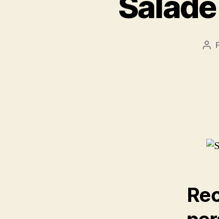
Salade
Aut
de
l’ar
Rec