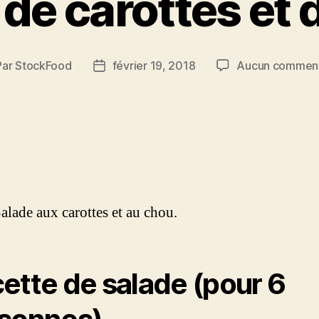
 de carottes et 
Par
StockFood
février 19, 2018
Aucun comment
eur
Date
de
ticle
l’article
ette de salade (pour 6