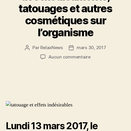
tatouages et autres
cosmétiques sur
l’organisme
Par
RelaxNews
mars 30, 2017
Auteur
Date
de
de
sur
Aucun commentaire
l’article
l’article
Santé
:
un
site
signale
les
effets
indésirables
des
médicaments,
Lundi 13 mars 2017, le
tatouages