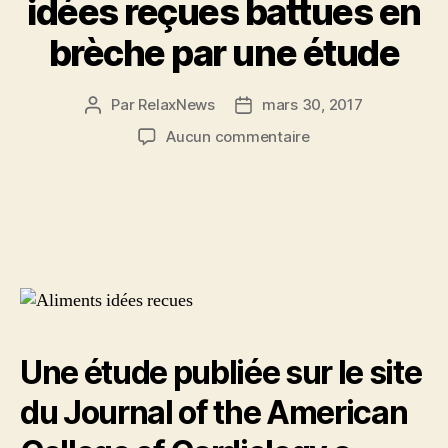
idées reçues battues en
brèche par une étude
Par
RelaxNews
mars 30, 2017
Auteur
Date
de
de
sur
Aucun commentaire
l’article
l’article
Modes
alimentaires
:
des
idées
reçues
battues
en
brèche
par
Une étude publiée sur le site
une
étude
du Journal of the American