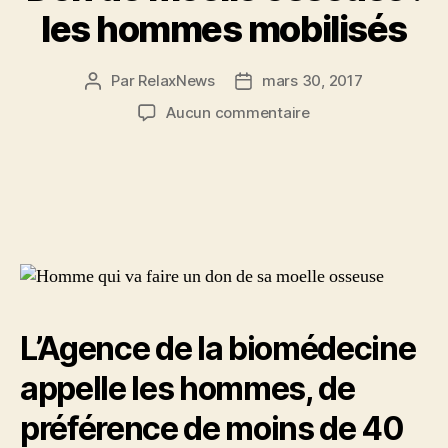
les hommes mobilisés
Par
RelaxNews
mars 30, 2017
Auteur
Date
de
de
sur
Aucun commentaire
l’article
l’article
Don
de
moelle
osseuse
:
les
hommes
mobilisés
L’Agence de la biomédecine
appelle les hommes, de
préférence de moins de 40