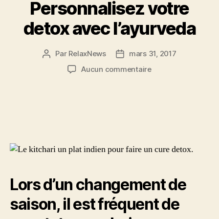
Personnalisez votre
detox avec l’ayurveda
Par
RelaxNews
mars 31, 2017
Auteur
Date
de
de
sur
Aucun commentaire
l’article
l’article
Personnalisez
votre
detox
avec
l’ayurveda
Lors d’un changement de
saison, il est fréquent de