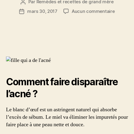
Par
Remèdes et recettes de grand mère
Auteur
de
sur
mars 30, 2017
Aucun commentaire
Date
l’article
Acné
de
:
l’article
masque
au
miel
et
au
blanc
d’oeuf
Comment faire disparaître
l’acné ?
Le blanc d’œuf est un astringent naturel qui absorbe
l’excès de sébum. Le miel va éliminer les impuretés pour
faire place à une peau nette et douce.