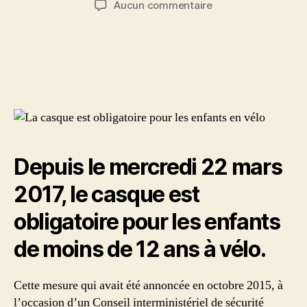
sur
Aucun commentaire
l’article
l’article
Le
casque
devient
obligatoire
pour
les
enfants
à
vélo
Depuis le mercredi 22 mars
2017, le casque est
obligatoire pour les enfants
de moins de 12 ans à vélo.
Cette mesure qui avait été annoncée en octobre 2015, à
l’occasion d’un Conseil interministériel de sécurité