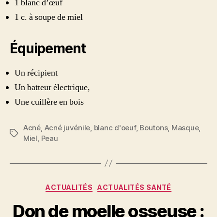
1 blanc d’œuf
1 c. à soupe de miel
Équipement
Un récipient
Un batteur électrique,
Une cuillère en bois
Acné
,
Acné juvénile
,
blanc d'oeuf
,
Boutons
,
Masque
,
Étiquettes
Miel
,
Peau
Catégories
ACTUALITÉS
ACTUALITÉS SANTÉ
Don de moelle osseuse :