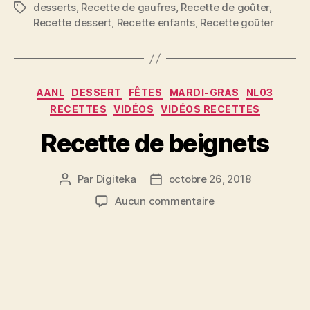
desserts
,
Recette de gaufres
,
Recette de goûter
,
Étiquettes
Recette dessert
,
Recette enfants
,
Recette goûter
Catégories
AANL
DESSERT
FÊTES
MARDI-GRAS
NL03
RECETTES
VIDÉOS
VIDÉOS RECETTES
Recette de beignets
Par
Digiteka
octobre 26, 2018
Auteur
Date
de
de
sur
Aucun commentaire
l’article
l’article
Recette
de
beignets