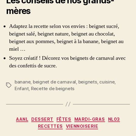
Les conseils de nos grands-
mères
Adaptez la recette selon vos envies : beignet sucré,
beignet salé, beignet nature, beignet au chocolat,
beignet aux pommes, beignet à la banane, beignet au
miel …
Soyez créatif ! Décorez vos beignets de carnaval avec
des confettis de sucre.
banane
,
beignet de carnaval
,
beignets
,
cuisine
,
Étiquettes
Enfant
,
Recette de beignets
Catégories
AANL
DESSERT
FÊTES
MARDI-GRAS
NL03
RECETTES
VIENNOISERIE