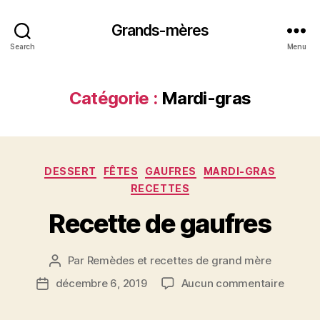
Grands-mères
Search
Menu
Catégorie :
Mardi-gras
Catégories
DESSERT
FÊTES
GAUFRES
MARDI-GRAS
RECETTES
Recette de gaufres
Par
Remèdes et recettes de grand mère
Auteur
de
sur
décembre 6, 2019
Aucun commentaire
Date
l’article
Recett
de
de
l’article