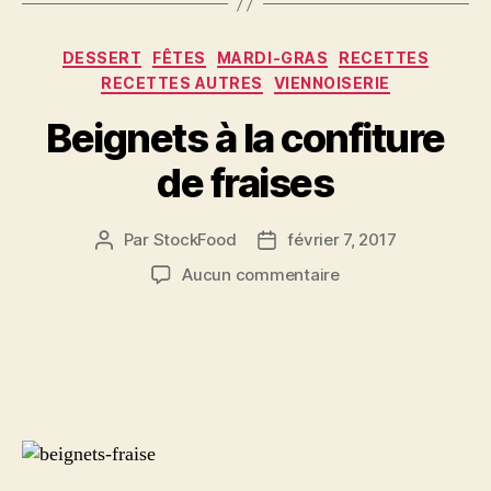
Catégories
DESSERT
FÊTES
MARDI-GRAS
RECETTES
RECETTES AUTRES
VIENNOISERIE
Beignets à la confiture
de fraises
Par
StockFood
février 7, 2017
Auteur
Date
de
de
sur
Aucun commentaire
l’article
l’article
Beignets
à
la
confiture
de
fraises