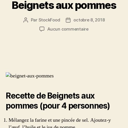
Beignets aux pommes
Par
StockFood
octobre 8, 2018
Auteur
Date
de
de
sur
Aucun commentaire
l’article
l’article
Beignets
aux
pommes
Recette de Beignets aux
pommes (pour 4 personnes)
Mélangez la farine et une pincée de sel. Ajoutez-y
l’œuf, l’huile et le jus de pomme.