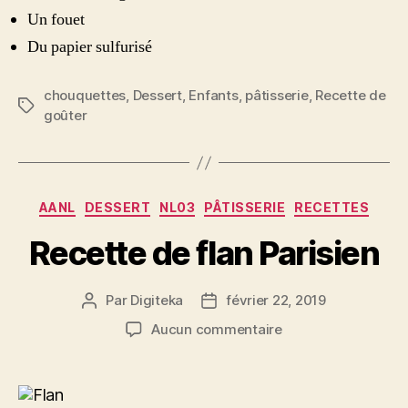
Un fouet
Du papier sulfurisé
chouquettes
,
Dessert
,
Enfants
,
pâtisserie
,
Recette de
Étiquettes
goûter
Catégories
AANL
DESSERT
NL03
PÂTISSERIE
RECETTES
Recette de flan Parisien
Par
Digiteka
février 22, 2019
Auteur
Date
de
de
sur
Aucun commentaire
l’article
l’article
Recette
de
flan