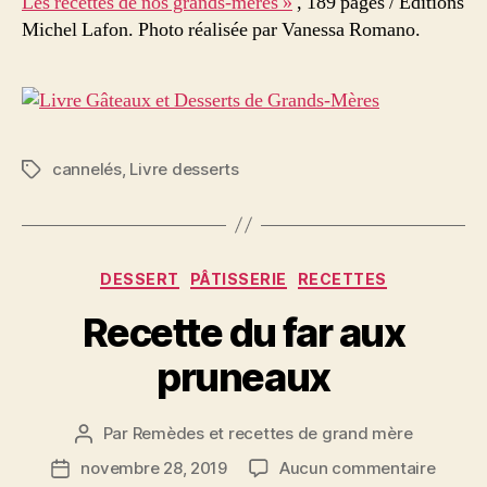
Les recettes de nos grands-mères »
, 189 pages / Éditions
Michel Lafon. Photo réalisée par Vanessa Romano.
cannelés
,
Livre desserts
Étiquettes
Catégories
DESSERT
PÂTISSERIE
RECETTES
Recette du far aux
pruneaux
Par
Remèdes et recettes de grand mère
Auteur
de
sur
novembre 28, 2019
Aucun commentaire
Date
l’article