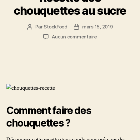
chouquettes au sucre
Par
StockFood
mars 15, 2019
Auteur
Date
de
de
sur
Aucun commentaire
l’article
l’article
Recette
des
chouquettes
au
sucre
Comment faire des
chouquettes ?
Découvrez cette recette gourmande pour préparer des