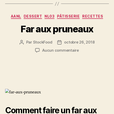
Catégories
AANL
DESSERT
NL03
PÂTISSERIE
RECETTES
Far aux pruneaux
Par
StockFood
octobre 26, 2018
Auteur
Date
de
de
sur
Aucun commentaire
l’article
l’article
Far
aux
pruneaux
Comment faire un far aux