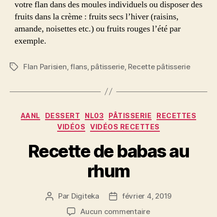
votre flan dans des moules individuels ou disposer des
fruits dans la crème : fruits secs l’hiver (raisins,
amande, noisettes etc.) ou fruits rouges l’été par
exemple.
Flan Parisien
,
flans
,
pâtisserie
,
Recette pâtisserie
Étiquettes
Catégories
AANL
DESSERT
NL03
PÂTISSERIE
RECETTES
VIDÉOS
VIDÉOS RECETTES
Recette de babas au
rhum
Par
Digiteka
février 4, 2019
Auteur
Date
de
de
sur
Aucun commentaire