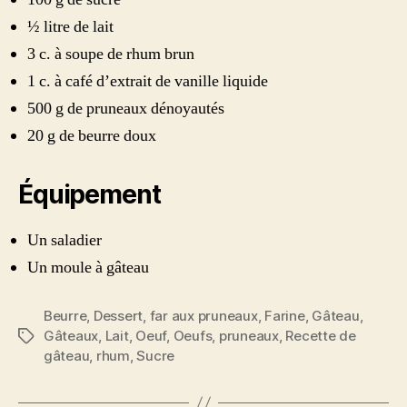
½ litre de lait
3 c. à soupe de rhum brun
1 c. à café d’extrait de vanille liquide
500 g de pruneaux dénoyautés
20 g de beurre doux
Équipement
Un saladier
Un moule à gâteau
Beurre
,
Dessert
,
far aux pruneaux
,
Farine
,
Gâteau
,
Gâteaux
,
Lait
,
Oeuf
,
Oeufs
,
pruneaux
,
Recette de
Étiquettes
gâteau
,
rhum
,
Sucre