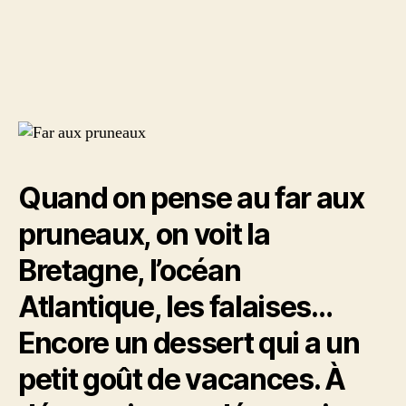
Recett
de
du
l’article
far
aux
prune
Quand on pense au far aux
pruneaux, on voit la
Bretagne, l’océan
Atlantique, les falaises…
Encore un dessert qui a un
petit goût de vacances. À