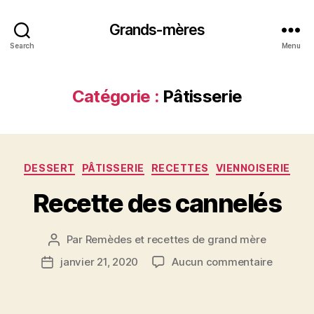
Grands-mères
Search
Menu
Catégorie :
Pâtisserie
Catégories
DESSERT
PÂTISSERIE
RECETTES
VIENNOISERIE
Recette des cannelés
Par
Remèdes et recettes de grand mère
Auteur
de
sur
janvier 21, 2020
Aucun commentaire
Date
l’article
Recette
de
des
l’article
cannelé