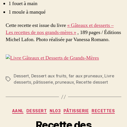
1 fouet à main
1 moule à manqué
Cette recette est issue du livre
« Gâteaux et desserts –
Les recettes de nos grands-mères »
, 189 pages / Éditions
Michel Lafon. Photo réalisée par Vanessa Romano.
Dessert
,
Dessert aux fruits
,
far aux pruneaux
,
Livre
Étiquettes
desserts
,
pâtisserie
,
pruneaux
,
Recette dessert
Catégories
AANL
DESSERT
NL03
PÂTISSERIE
RECETTES
Recette des