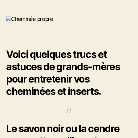
l’article
Commen
de
nettoyer
l’article
sa
cheminé
et
son
insert
?
Voici quelques trucs et
astuces de grands-mères
pour entretenir vos
cheminées et inserts.
Le savon noir ou la cendre