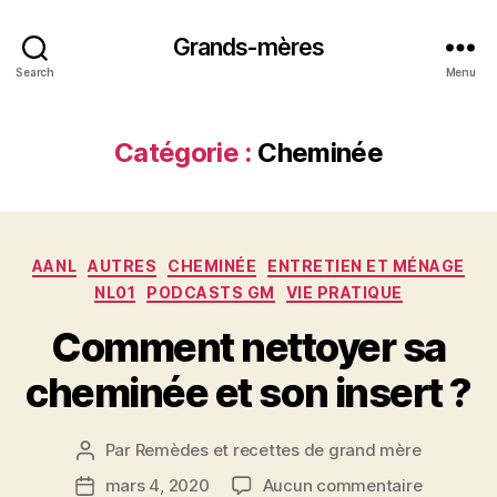
Grands-mères
Search
Menu
Catégorie :
Cheminée
Catégories
AANL
AUTRES
CHEMINÉE
ENTRETIEN ET MÉNAGE
NL01
PODCASTS GM
VIE PRATIQUE
Comment nettoyer sa
cheminée et son insert ?
Par
Remèdes et recettes de grand mère
Auteur
de
sur
mars 4, 2020
Aucun commentaire
Date