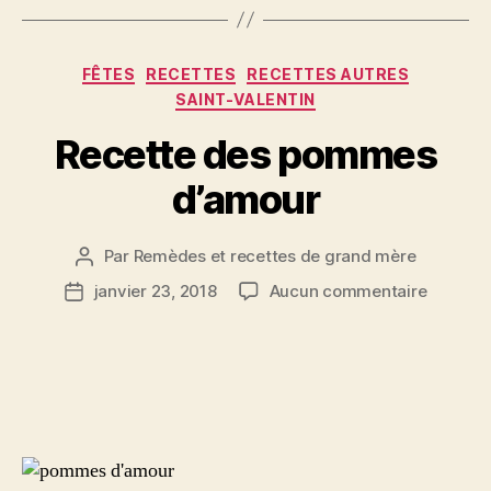
Catégories
FÊTES
RECETTES
RECETTES AUTRES
SAINT-VALENTIN
Recette des pommes
d’amour
Par
Remèdes et recettes de grand mère
Auteur
de
sur
janvier 23, 2018
Aucun commentaire
Date
l’article
Recette
de
des
l’article
pomme
d’amour