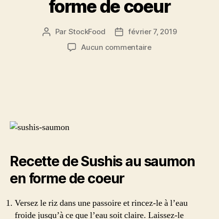
forme de coeur
Par
StockFood
février 7, 2019
Auteur
Date
de
de
sur
Aucun commentaire
l’article
l’article
Sushis
au
saumon
en
forme
de
coeur
Recette de Sushis au saumon
en forme de coeur
Versez le riz dans une passoire et rincez-le à l’eau
froide jusqu’à ce que l’eau soit claire. Laissez-le