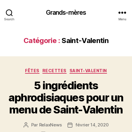
Grands-mères
Search
Menu
Catégorie :
Saint-Valentin
Catégories
FÊTES
RECETTES
SAINT-VALENTIN
5 ingrédients
aphrodisiaques pour un
menu de Saint-Valentin
Par
RelaxNews
février 14, 2020
Auteur
Date
de
de