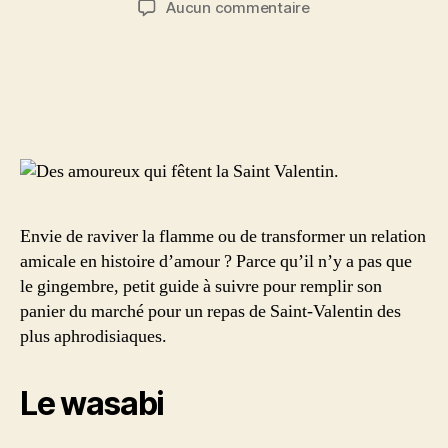
sur
Aucun commentaire
l’article
l’article
5
ingrédients
aphrodisiaques
pour
un
menu
de
Saint-
Valentin
Envie de raviver la flamme ou de transformer un relation
amicale en histoire d’amour ? Parce qu’il n’y a pas que
le gingembre, petit guide à suivre pour remplir son
panier du marché pour un repas de Saint-Valentin des
plus aphrodisiaques.
Le wasabi