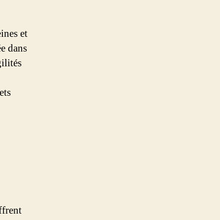
ines et
ée dans
ilités
ets
frent