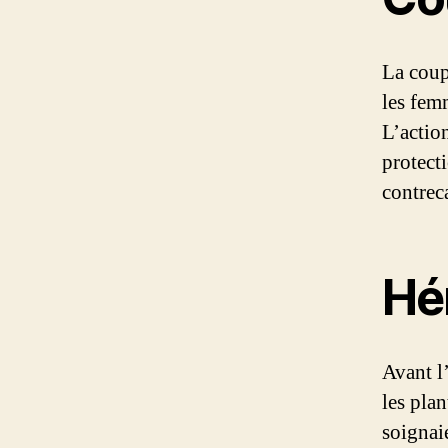
La coup
les fem
L’actio
protect
contrec
Hé
Avant l
les pla
soignaie