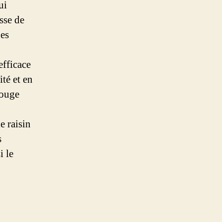
ui
sse de
bes
efficace
té et en
rouge
e raisin
s
i le