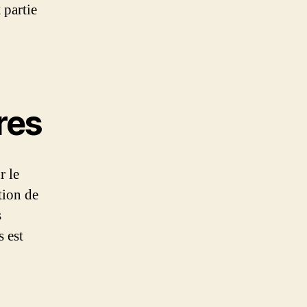
 partie
res
r le
tion de
s
s est