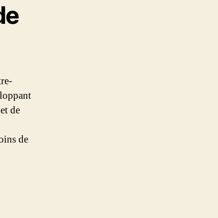
de
tre-
eloppant
et de
oins de