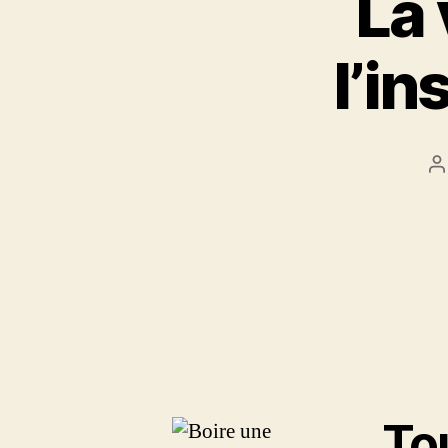
La 
l’i
A
d
l’
Tou