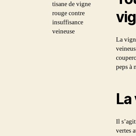
vi
La vign
veineus
coupero
peps à 
La
Il s’agi
vertes 