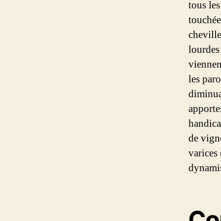
tous le
touchée
chevill
lourdes
viennen
les par
diminua
apporte
handica
de vign
varices 
dynamis
Co