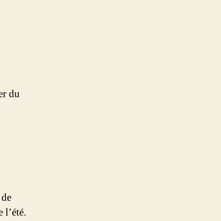
er du
 de
 l’été.