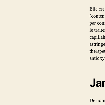
Elle es
(conten
par cons
le trait
capilla
astringe
thérape
antioxy
Ja
De nomb