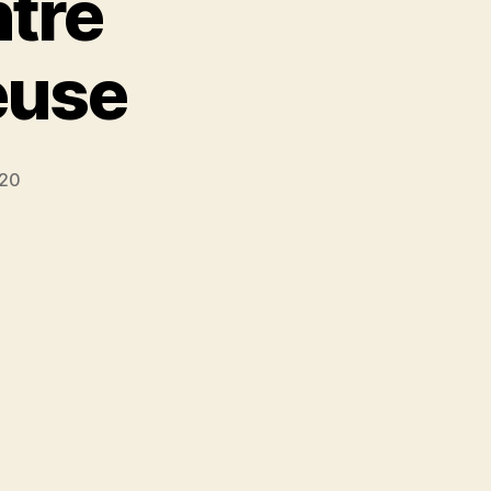
ntre
euse
020