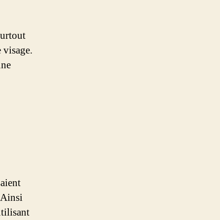
surtout
 visage.
une
aient
 Ainsi
tilisant