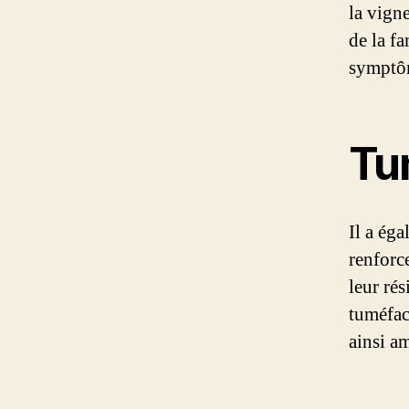
la vigne
de la fa
symptôm
Tu
Il a éga
renforc
leur ré
tuméfac
ainsi a